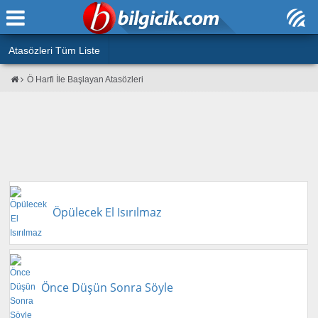
Ana Sayfa
Atasözleri
Atasözleri Tüm Liste
ÖSYM Sınavları
Ö Harfi İle Başlayan Atasözleri
Bilmeceler
MEB Sınavları
Bulmacalar
Türk Dili
Deyimler
Türk Tarihi & Kültürü
Duvar Yazıları
Edebiyat
Öpülecek El Isırılmaz
Hızlı Okuma Testi
Eğitim
Hesaplamalar
Diğer
Oyun
Önce Düşün Sonra Söyle
Hesaplamalar
Eğitim Haberleri