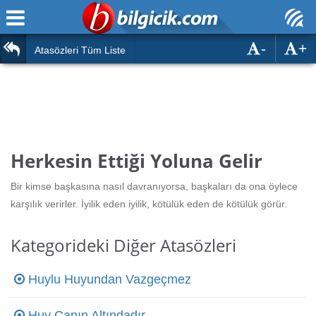
-
+
Ana Sayfa
Atasözleri
Atasözleri Tüm Liste
ÖSYM Sınavları
Bilmeceler
MEB Sınavları
Bulmacalar
Türk Dili
Deyimler
Herkesin Ettiği Yoluna Gelir
Türk Tarihi & Kültürü
Duvar Yazıları
Bir kimse başkasına nasıl davranıyorsa, başkaları da ona öylece
Edebiyat
karşılık verirler. İyilik eden iyilik, kötülük eden de kötülük görür.
Hızlı Okuma Testi
Eğitim
Kategorideki Diğer Atasözleri
Hesaplamalar
Diğer
Huylu Huyundan Vazgeçmez
Oyun
Hesaplamalar
Eğitim Haberleri
Huy Canın Altındadır