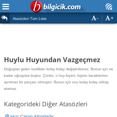
-
+
Ana Sayfa
Atasözleri
Atasözleri Tüm Liste
ÖSYM Sınavları
Bilmeceler
MEB Sınavları
Bulmacalar
Türk Dili
Deyimler
Huylu Huyundan Vazgeçmez
Türk Tarihi & Kültürü
Duvar Yazıları
Doğuştan gelen özellikler kolay kolay değiştirilemez. Bunun için ne
Edebiyat
kadar uğraşılsa boştur. Çünkü, o huy biçimi, kişinin karakterinin
Hızlı Okuma Testi
ayrılmaz bir parçası olmuştur. Bunun için onu kolay kolay söküp
Eğitim
atamaz.
Hesaplamalar
Diğer
Kategorideki Diğer Atasözleri
Oyun
Hesaplamalar
Huy Canın Altındadır
Eğitim Haberleri