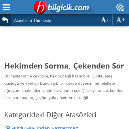
-
+
Ana Sayfa
Atasözleri
Atasözleri Tüm Liste
ÖSYM Sınavları
Bilmeceler
MEB Sınavları
Bulmacalar
Türk Dili
Deyimler
Hekimden Sorma, Çekenden Sor
Türk Tarihi & Kültürü
Duvar Yazıları
Bir hastanın ne çektiğini, hekim değil hasta bilir. Çünkü ateş
Edebiyat
düştüğü yeri yakar. Bunun gibi bir derde düşenin, bir felâkete
Hızlı Okuma Testi
uğrayanın, sıkıntılar içinde kıvrananın çektiği çileyi, ancak kendisi
Eğitim
bilir, çare sunan, çözüm yolu gösterenler değil.
Hesaplamalar
Diğer
Kategorideki Diğer Atasözleri
Oyun
Hesaplamalar
Huylu Huyundan Vazgeçmez
Eğitim Haberleri