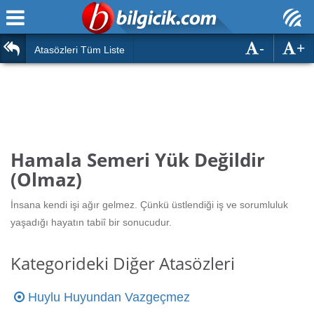
-
+
Ana Sayfa
Atasözleri
Atasözleri Tüm Liste
ÖSYM Sınavları
Bilmeceler
MEB Sınavları
Bulmacalar
Türk Dili
Deyimler
Hamala Semeri Yük Değildir
Türk Tarihi & Kültürü
(Olmaz)
Duvar Yazıları
Edebiyat
İnsana kendi işi ağır gelmez. Çünkü üstlendiği iş ve sorumluluk
Hızlı Okuma Testi
yaşadığı hayatın tabiî bir sonucudur.
Eğitim
Hesaplamalar
Diğer
Kategorideki Diğer Atasözleri
Oyun
Hesaplamalar
Huylu Huyundan Vazgeçmez
Eğitim Haberleri