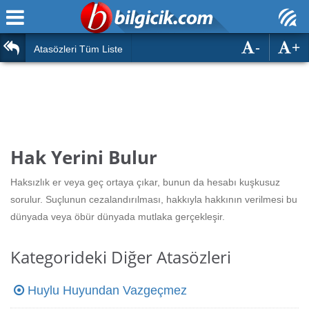
-
+
Ana Sayfa
Atasözleri
Atasözleri Tüm Liste
ÖSYM Sınavları
Bilmeceler
MEB Sınavları
Bulmacalar
Türk Dili
Deyimler
Hak Yerini Bulur
Türk Tarihi & Kültürü
Duvar Yazıları
Haksızlık er veya geç ortaya çıkar, bunun da hesabı kuşkusuz
Edebiyat
sorulur. Suçlunun cezalandırılması, hakkıyla hakkının verilmesi bu
Hızlı Okuma Testi
dünyada veya öbür dünyada mutlaka gerçekleşir.
Eğitim
Hesaplamalar
Diğer
Kategorideki Diğer Atasözleri
Oyun
Hesaplamalar
Huylu Huyundan Vazgeçmez
Eğitim Haberleri