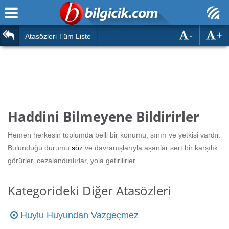
-
+
Ana Sayfa
Atasözleri
Atasözleri Tüm Liste
ÖSYM Sınavları
Bilmeceler
MEB Sınavları
Bulmacalar
Türk Dili
Deyimler
Haddini Bilmeyene Bildirirler
Türk Tarihi & Kültürü
Duvar Yazıları
Hemen herkesin toplumda belli bir konumu, sınırı ve yetkisi vardır.
Edebiyat
Bulunduğu durumu
söz
ve davranışlarıyla aşanlar sert bir karşılık
Hızlı Okuma Testi
görürler, cezalandırılırlar, yola getirilirler.
Eğitim
Hesaplamalar
Diğer
Kategorideki Diğer Atasözleri
Oyun
Hesaplamalar
Huylu Huyundan Vazgeçmez
Eğitim Haberleri