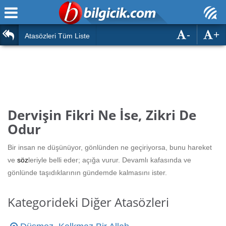
-
+
Ana Sayfa
Atasözleri
Atasözleri Tüm Liste
ÖSYM Sınavları
Bilmeceler
MEB Sınavları
Bulmacalar
Türk Dili
Deyimler
Dervişin Fikri Ne İse, Zikri De
Türk Tarihi & Kültürü
Odur
Duvar Yazıları
Edebiyat
Bir insan ne düşünüyor, gönlünden ne geçiriyorsa, bunu hareket
Hızlı Okuma Testi
ve
söz
leriyle belli eder; açığa vurur. Devamlı kafasında ve
Eğitim
gönlünde taşıdıklarının gündemde kalmasını ister.
Hesaplamalar
Diğer
Kategorideki Diğer Atasözleri
Oyun
Hesaplamalar
Eğitim Haberleri