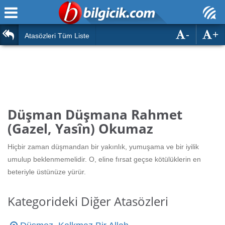
-
+
Ana Sayfa
Atasözleri
Atasözleri Tüm Liste
ÖSYM Sınavları
Bilmeceler
MEB Sınavları
Bulmacalar
Türk Dili
Deyimler
Düşman Düşmana Rahmet
Türk Tarihi & Kültürü
(Gazel, Yasîn) Okumaz
Duvar Yazıları
Edebiyat
Hiçbir zaman düşmandan bir yakınlık, yumuşama ve bir iyilik
Hızlı Okuma Testi
umulup beklenmemelidir. O, eline fırsat geçse kötülüklerin en
Eğitim
beteriyle üstünüze yürür.
Hesaplamalar
Diğer
Kategorideki Diğer Atasözleri
Oyun
Hesaplamalar
Eğitim Haberleri