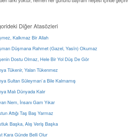
inden farkı yoktur, hemen her gününü bayram neşesi içinde geçirir
orideki Diğer Atasözleri
mez, Kalkmaz Bir Allah
man Düşmana Rahmet (Gazel, Yasîn) Okumaz
enin Dostu Olmaz, Hele Bir Yol Düş De Gör
ya Tükenir, Yalan Tükenmez
ya Sultan Süleyman`a Bile Kalmamış
ya Malı Dünyada Kalır
arı Nem, İnsanı Gam Yıkar
tun Attığı Taş Baş Yarmaz
tluk Başka, Alış Veriş Başka
t Kara Günde Belli Olur