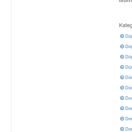
birbir
Kateg
Düş
Düş
Düş
Dün
Dün
Dün
Duv
Dos
Dos
Dos