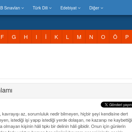
B Sınavları
Türk Dili
Edebiyat
Diğer
F
G
H
I
İ
K
L
M
N
O
Ö
P
lamı
t, kavrayışı az, sorumluluk nedir bilmeyen, hiçbir şeyi kendisine dert
yen, istediği işi yapıp istediği yerde dolaşan, ne kazanıp ne kaybettiğ
a olmayan kişinin hâli tıpkı bir delinin hâli gibidir. Onun için günlerin