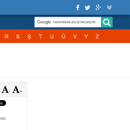
R
S
Ş
T
U
Ü
V
Y
Z
-
+
inin