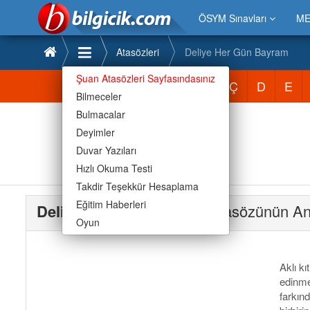
ÖSYM Sınavları
ME
Atasözleri
Deliye Her Gün Bayram
Şuan Atasözleri Sayfasındasınız
Atasözleri
A
B
C
Ç
D
E
Bilmeceler
Bulmacalar
Deyimler
Duvar Yazıları
Hızlı Okuma Testi
Takdir Teşekkür Hesaplama
Eğitim Haberleri
Deliye Her Gün Bayram
Atasözünün An
Oyun
Aklı kı
edinme
farkınd