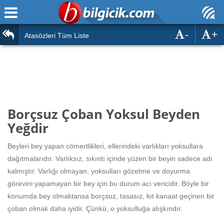
-
+
Ana Sayfa
Atasözleri
Atasözleri Tüm Liste
ÖSYM Sınavları
Bilmeceler
MEB Sınavları
Bulmacalar
Türk Dili
Deyimler
Borçsuz Çoban Yoksul Beyden
Türk Tarihi & Kültürü
Yeğdir
Duvar Yazıları
Edebiyat
Beyleri bey yapan cömertlikleri, ellerindeki varlıkları yoksullara
Hızlı Okuma Testi
dağıtmalarıdır. Varlıksız, sıkıntı içinde yüzen bir beyin sadece adı
Eğitim
kalmıştır. Varlığı olmayan, yoksulları gözetme ve doyurma
Hesaplamalar
Diğer
görevini yapamayan bir bey için bu durum acı vericidir. Böyle bir
konumda bey olmaktansa borçsuz, tasasız, kıt kanaat geçinen bir
Oyun
Hesaplamalar
çoban olmak daha iyidir. Çünkü, o yoksulluğa alışkındır.
Eğitim Haberleri