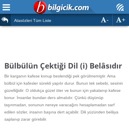
-
+
Ana Sayfa
Atasözleri
Atasözleri Tüm Liste
ÖSYM Sınavları
Bilmeceler
MEB Sınavları
Bulmacalar
Türk Dili
Deyimler
Bülbülün Çektiği Dil (i) Belâsıdır
Türk Tarihi & Kültürü
Duvar Yazıları
Bir karganın kafese konup beslendiği pek görülmemiştir. Ama
Edebiyat
bülbül için kafesler sürekli yapılır durur. Bunun tek sebebi, sesinin
Hızlı Okuma Testi
güzelliğidir. O oldukça güzel öter ve bunun için yakalanıp kafese
Eğitim
konur. İnsanlar bundan ders almalıdır. Çünkü düşünüp
Hesaplamalar
Diğer
taşınmadan, sonunun nereye varacağını hesaplamadan sarf
edilen sözler, insanın başına dert açabilir. Dili yüzünden belâya
Oyun
Hesaplamalar
saplanıp zarar görebilir.
Eğitim Haberleri