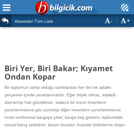
-
+
Ana Sayfa
Atasözleri
Atasözleri Tüm Liste
ÖSYM Sınavları
Bilmeceler
MEB Sınavları
Bulmacalar
Türk Dili
Deyimler
Biri Yer, Biri Bakar; Kıyamet
Türk Tarihi & Kültürü
Ondan Kopar
Duvar Yazıları
Edebiyat
Bir toplumun sahip olduğu varlıklardan her fert bir adalet
Hızlı Okuma Testi
çerçevesi içinde yararlanmalıdır. Eğer böyle olmaz, adaletli
Eğitim
davranılıp hak gözetilmez, sadece bir kısım insanların
Hesaplamalar
Diğer
yararlanmasına göz yumulup diğer insanların yararlanmasına
fırsat verilmezse kargaşa çıkar; kavga baş gösterir, toplumdaki
Oyun
Hesaplamalar
sosyal barış zedelenir, düzen bozulur, insanlar birbirlerine düşer.
Eğitim Haberleri