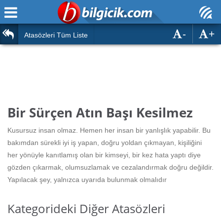
-
+
Ana Sayfa
Atasözleri
Atasözleri Tüm Liste
ÖSYM Sınavları
Bilmeceler
MEB Sınavları
Bulmacalar
Türk Dili
Deyimler
Bir Sürçen Atın Başı Kesilmez
Türk Tarihi & Kültürü
Duvar Yazıları
Kusursuz insan olmaz. Hemen her insan bir yanlışlık yapabilir. Bu
Edebiyat
bakımdan sürekli iyi iş yapan, doğru yoldan çıkmayan, kişiliğini
Hızlı Okuma Testi
her yönüyle kanıtlamış olan bir kimseyi, bir kez hata yaptı diye
Eğitim
gözden çıkarmak, olumsuzlamak ve cezalandırmak doğru değildir.
Hesaplamalar
Diğer
Yapılacak şey, yalnızca uyarıda bulunmak olmalıdır
Oyun
Hesaplamalar
Kategorideki Diğer Atasözleri
Eğitim Haberleri