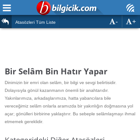
-
+
Ana Sayfa
Atasözleri
Atasözleri Tüm Liste
ÖSYM Sınavları
Bilmeceler
MEB Sınavları
Bulmacalar
Türk Dili
Deyimler
Bir Selâm Bin Hatır Yapar
Türk Tarihi & Kültürü
Duvar Yazıları
Dinimizin bir emri olan selâm, bir bilgi ve sevgi belirtisidir.
Edebiyat
Dolayısıyla gönül kazanmanın önemli bir anahtarıdır.
Hızlı Okuma Testi
Yakınlarımıza, arkadaşlarımıza, hatta yabancılara bile
Eğitim
vereceğimiz selâm onlarla aramızda bir yakınlığın doğmasına yol
Hesaplamalar
Diğer
açar; gönülleri birbirine yaklaştırır. Bu sebeple selâmlaşmayı ihmal
etmemek gereklidir.
Oyun
Hesaplamalar
Kategorideki Diğer Atasözleri
Eğitim Haberleri