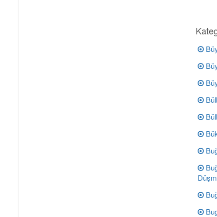
Kateg
Büy
Büy
Büyü
Bülb
Bül
Bük
Buğ
Buğ
Düşm
Buğ
Bug