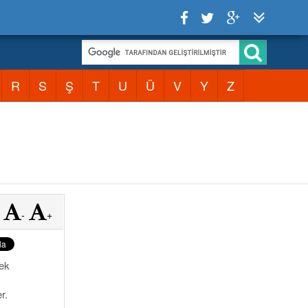
R
S
Ş
T
U
Ü
V
Y
Z
-
+
mek
r.