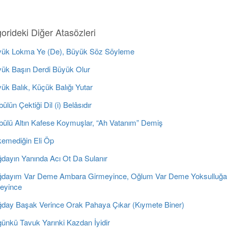
orideki Diğer Atasözleri
ük Lokma Ye (De), Büyük Söz Söyleme
ük Başın Derdi Büyük Olur
k Balık, Küçük Balığı Yutar
ülün Çektiği Dil (i) Belâsıdır
bülü Altın Kafese Koymuşlar, “Ah Vatanım” Demiş
emediğin Eli Öp
dayın Yanında Acı Ot Da Sulanır
dayım Var Deme Ambara Girmeyince, Oğlum Var Deme Yoksulluğa
eyince
day Başak Verince Orak Pahaya Çıkar (Kıymete Biner)
ünkü Tavuk Yarınki Kazdan İyidir