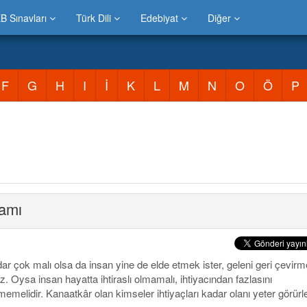
B Sınavları
Türk Dili
Edebiyat
Diğer
F
G
H
I
İ
K
L
M
N
O
Ö
P
amı
ar çok malı olsa da insan yine de elde etmek ister, geleni geri çevir
z. Oysa insan hayatta ihtiraslı olmamalı, ihtiyacından fazlasını
emelidir. Kanaatkâr olan kimseler ihtiyaçları kadar olanı yeter görürle