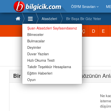
ÖSYM Sınavları
ME
Atasözleri
Bir Başa Bir Göz Yeter
Şuan Atasözleri Sayfasındasınız
Atasözleri
A
B
C
Ç
D
E
Bilmeceler
Bulmacalar
Deyimler
Duvar Yazıları
Hızlı Okuma Testi
Takdir Teşekkür Hesaplama
Eğitim Haberleri
Bir Başa Bir Göz Yeter
Atasözünün Anl
Oyun
Ne kad
isteme
düşünm