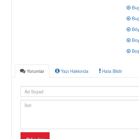
Bug
Bug
Böy
Boy
Boş
Yorumlar
Yazı Hakkında
Hata Bildir