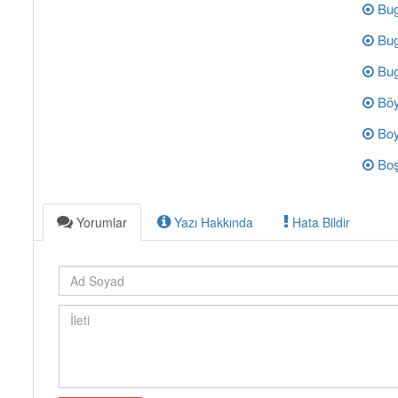
Bug
Bug
Bug
Böy
Boy
Boş
Yorumlar
Yazı Hakkında
Hata Bildir