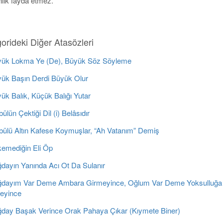
lık fayda etmez.
orideki Diğer Atasözleri
ük Lokma Ye (De), Büyük Söz Söyleme
ük Başın Derdi Büyük Olur
k Balık, Küçük Balığı Yutar
ülün Çektiği Dil (i) Belâsıdır
bülü Altın Kafese Koymuşlar, “Ah Vatanım” Demiş
emediğin Eli Öp
dayın Yanında Acı Ot Da Sulanır
dayım Var Deme Ambara Girmeyince, Oğlum Var Deme Yoksulluğa
eyince
day Başak Verince Orak Pahaya Çıkar (Kıymete Biner)