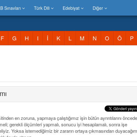
B Sınavları
Türk Dili
Edebiyat
Diğer
F
G
H
I
İ
K
L
M
N
O
Ö
P
mı
itinden en zoruna, yapmaya çalıştığımız işin bütün ayrıntılarını önced
eli; gerekli ölçümleri yapmalı, sonucu iyi hesaplamalı, sonra işe
eliyiz. Yoksa istemediğimiz bir zararın ortaya çıkmasından duyacağım