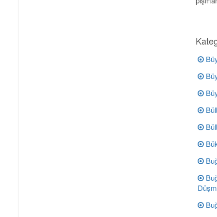
pişman
Kateg
Büy
Büy
Büyü
Bülb
Bül
Bük
Buğ
Buğ
Düşm
Buğ