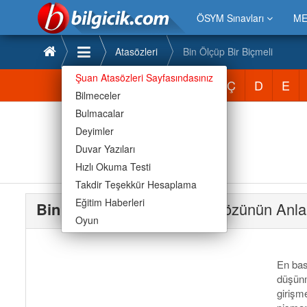
ÖSYM Sınavları
ME
Atasözleri
Bin Ölçüp Bir Biçmeli
Şuan Atasözleri Sayfasındasınız
Atasözleri
A
B
C
Ç
D
E
Bilmeceler
Bulmacalar
Deyimler
Duvar Yazıları
Hızlı Okuma Testi
Takdir Teşekkür Hesaplama
Eğitim Haberleri
Bin Ölçüp Bir Biçmeli
Atasözünün Anla
Oyun
En bas
düşünm
girişm