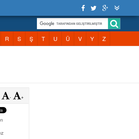
R
S
Ş
T
U
Ü
V
Y
Z
-
+
en
ız