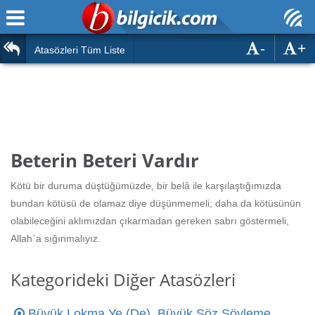
-
+
Ana Sayfa
Atasözleri
Atasözleri Tüm Liste
ÖSYM Sınavları
Bilmeceler
MEB Sınavları
Bulmacalar
Türk Dili
Deyimler
Beterin Beteri Vardır
Türk Tarihi & Kültürü
Duvar Yazıları
Kötü bir duruma düştüğümüzde, bir belâ ile karşılaştığımızda
Edebiyat
bundan kötüsü de olamaz diye düşünmemeli; daha da kötüsünün
Hızlı Okuma Testi
olabileceğini aklımızdan çıkarmadan gereken sabrı göstermeli,
Eğitim
Allah`a sığınmalıyız.
Hesaplamalar
Diğer
Kategorideki Diğer Atasözleri
Oyun
Hesaplamalar
Büyük Lokma Ye (De), Büyük Söz Söyleme
Eğitim Haberleri