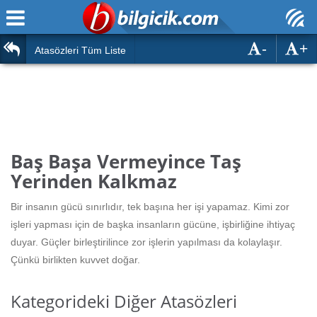
-
+
Ana Sayfa
Atasözleri
Atasözleri Tüm Liste
ÖSYM Sınavları
Bilmeceler
MEB Sınavları
Bulmacalar
Türk Dili
Deyimler
Baş Başa Vermeyince Taş
Türk Tarihi & Kültürü
Yerinden Kalkmaz
Duvar Yazıları
Edebiyat
Bir insanın gücü sınırlıdır, tek başına her işi yapamaz. Kimi zor
Hızlı Okuma Testi
işleri yapması için de başka insanların gücüne, işbirliğine ihtiyaç
Eğitim
duyar. Güçler birleştirilince zor işlerin yapılması da kolaylaşır.
Hesaplamalar
Diğer
Çünkü birlikten kuvvet doğar.
Oyun
Hesaplamalar
Kategorideki Diğer Atasözleri
Eğitim Haberleri