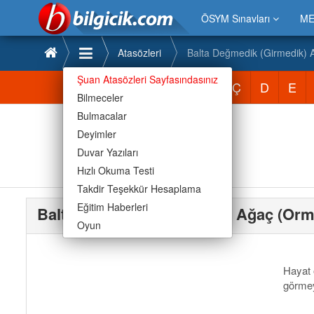
ÖSYM Sınavları
ME
Atasözleri
Balta Değmedik (Girmedik)
Şuan Atasözleri Sayfasındasınız
Atasözleri
A
B
C
Ç
D
E
Bilmeceler
Bulmacalar
Deyimler
Duvar Yazıları
Hızlı Okuma Testi
Takdir Teşekkür Hesaplama
Eğitim Haberleri
Balta Değmedik (Girmedik) Ağaç (Or
Oyun
Hayat ö
görmey