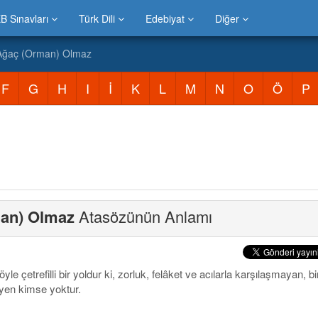
B Sınavları
Türk Dili
Edebiyat
Diğer
 Ağaç (Orman) Olmaz
F
G
H
I
İ
K
L
M
N
O
Ö
P
man) Olmaz
Atasözünün Anlamı
yle çetrefilli bir yoldur ki, zorluk, felâket ve acılarla karşılaşmayan, bi
en kimse yoktur.