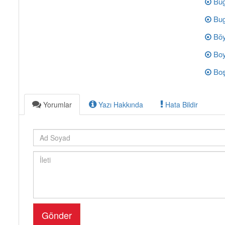
Bug
Bug
Böy
Boy
Boş
Yorumlar
Yazı Hakkında
Hata Bildir
Gönder