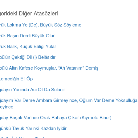
orideki Diğer Atasözleri
ük Lokma Ye (De), Büyük Söz Söyleme
ük Başın Derdi Büyük Olur
k Balık, Küçük Balığı Yutar
ülün Çektiği Dil (i) Belâsıdır
bülü Altın Kafese Koymuşlar, “Ah Vatanım” Demiş
emediğin Eli Öp
dayın Yanında Acı Ot Da Sulanır
dayım Var Deme Ambara Girmeyince, Oğlum Var Deme Yoksulluğa
eyince
day Başak Verince Orak Pahaya Çıkar (Kıymete Biner)
ünkü Tavuk Yarınki Kazdan İyidir