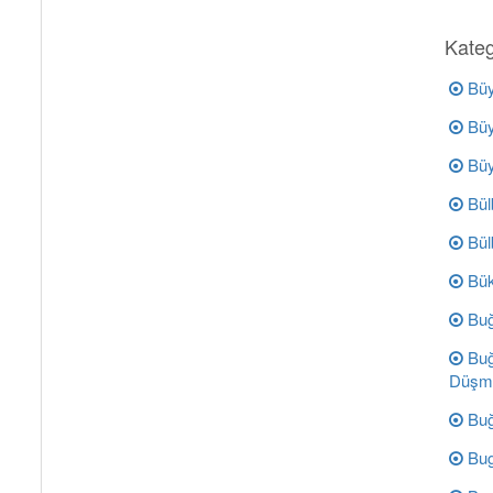
Kateg
Büy
Büy
Büyü
Bülb
Bül
Bük
Buğ
Buğ
Düşm
Buğ
Bug