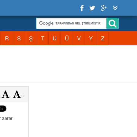
R
S
Ş
T
U
Ü
V
Y
Z
-
+
r zarar