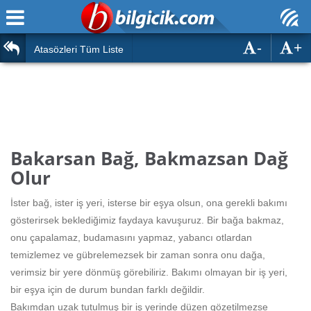
-
+
Ana Sayfa
Atasözleri
Atasözleri Tüm Liste
ÖSYM Sınavları
Bilmeceler
MEB Sınavları
Bulmacalar
Türk Dili
Deyimler
Bakarsan Bağ, Bakmazsan Dağ
Türk Tarihi & Kültürü
Olur
Duvar Yazıları
Edebiyat
İster bağ, ister iş yeri, isterse bir eşya olsun, ona gerekli bakımı
Hızlı Okuma Testi
gösterirsek beklediğimiz faydaya kavuşuruz. Bir bağa bakmaz,
Eğitim
onu çapalamaz, budamasını yapmaz, yabancı otlardan
Hesaplamalar
Diğer
temizlemez ve gübrelemezsek bir zaman sonra onu dağa,
verimsiz bir yere dönmüş görebiliriz. Bakımı olmayan bir iş yeri,
Oyun
Hesaplamalar
bir eşya için de durum bundan farklı değildir.
Bakımdan uzak tutulmuş bir iş yerinde düzen gözetilmezse
Eğitim Haberleri