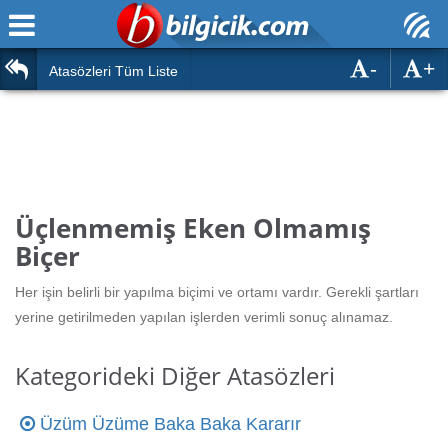
-
+
Ana Sayfa
Atasözleri
Atasözleri Tüm Liste
ÖSYM Sınavları
Bilmeceler
MEB Sınavları
Bulmacalar
Türk Dili
Deyimler
Üçlenmemiş Eken Olmamış
Türk Tarihi & Kültürü
Biçer
Duvar Yazıları
Edebiyat
Her işin belirli bir yapılma biçimi ve ortamı vardır. Gerekli şartları
Hızlı Okuma Testi
yerine getirilmeden yapılan işlerden verimli sonuç alınamaz.
Eğitim
Hesaplamalar
Diğer
Kategorideki Diğer Atasözleri
Oyun
Hesaplamalar
Üzüm Üzüme Baka Baka Kararır
Eğitim Haberleri