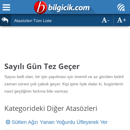
-
+
Ana Sayfa
Atasözleri
Atasözleri Tüm Liste
ÖSYM Sınavları
Bilmeceler
MEB Sınavları
Bulmacalar
Türk Dili
Deyimler
Sayılı Gün Tez Geçer
Türk Tarihi & Kültürü
Duvar Yazıları
Sayısı belli olan, bir işin yapılması için önemli ve az görülen belirli
Edebiyat
zaman süresi çok çabuk geçer. Kişi işine öyle dalar ki, bugünlerin
Hızlı Okuma Testi
nasıl geçtiğinin farkına bile varmaz.
Eğitim
Hesaplamalar
Diğer
Kategorideki Diğer Atasözleri
Oyun
Hesaplamalar
Sütten Ağzı Yanan Yoğurdu Üfleyerek Yer
Eğitim Haberleri