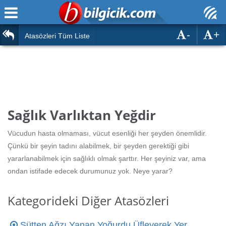
-
+
Ana Sayfa
Atasözleri
Atasözleri Tüm Liste
ÖSYM Sınavları
Bilmeceler
MEB Sınavları
Bulmacalar
Türk Dili
Deyimler
Sağlık Varlıktan Yeğdir
Türk Tarihi & Kültürü
Duvar Yazıları
Vücudun hasta olmaması, vücut esenliği her şeyden önemlidir.
Edebiyat
Çünkü bir şeyin tadını alabilmek, bir şeyden gerektiği gibi
Hızlı Okuma Testi
yararlanabilmek için sağlıklı olmak şarttır. Her şeyiniz var, ama
Eğitim
ondan istifade edecek durumunuz yok. Neye yarar?
Hesaplamalar
Diğer
Kategorideki Diğer Atasözleri
Oyun
Hesaplamalar
Sütten Ağzı Yanan Yoğurdu Üfleyerek Yer
Eğitim Haberleri