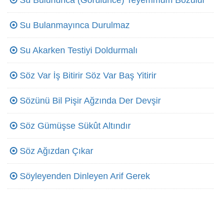
Su Bulununca (Görülünce) Teyemmüm Bozulur
Su Bulanmayınca Durulmaz
Su Akarken Testiyi Doldurmalı
Söz Var İş Bitirir Söz Var Baş Yitirir
Sözünü Bil Pişir Ağzında Der Devşir
Söz Gümüşse Sükût Altındır
Söz Ağızdan Çıkar
Söyleyenden Dinleyen Arif Gerek