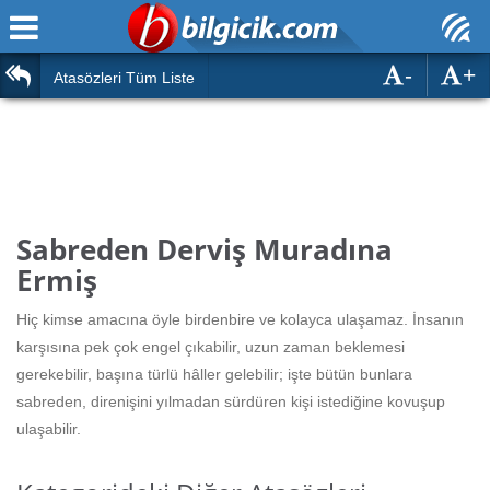
-
+
Ana Sayfa
Atasözleri
Atasözleri Tüm Liste
ÖSYM Sınavları
Bilmeceler
MEB Sınavları
Bulmacalar
Türk Dili
Deyimler
Sabreden Derviş Muradına
Türk Tarihi & Kültürü
Ermiş
Duvar Yazıları
Edebiyat
Hiç kimse amacına öyle birdenbire ve kolayca ulaşamaz. İnsanın
Hızlı Okuma Testi
karşısına pek çok engel çıkabilir, uzun zaman beklemesi
Eğitim
gerekebilir, başına türlü hâller gelebilir; işte bütün bunlara
Hesaplamalar
Diğer
sabreden, direnişini yılmadan sürdüren kişi istediğine kovuşup
ulaşabilir.
Oyun
Hesaplamalar
Eğitim Haberleri