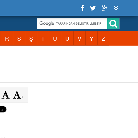
R
S
Ş
T
U
Ü
V
Y
Z
-
+