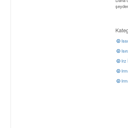
Daha ö
şeyden
Kateg
Issı
Isır
Irz 
Irm
Irm