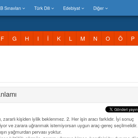
B Sınavları
Türk Dili
Edebiyat
Diğer
F
G
H
I
İ
K
L
M
N
O
Ö
P
nlamı
, zararlı kişiden iyilik beklenmez. 2. Her işin aracı farklıdır. İyi sonuç
iyor ve zarara uğranmak istemiyorsan uygun araç-gereç seçilmelidir.
ışın yağmurdan pervası yoktur.