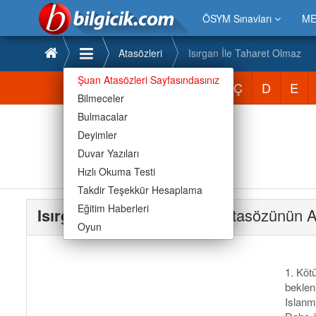
ÖSYM Sınavları
ME
Atasözleri
Isırgan İle Taharet Olmaz
Şuan Atasözleri Sayfasındasınız
Atasözleri
A
B
C
Ç
D
E
Bilmeceler
Bulmacalar
Deyimler
Duvar Yazıları
Hızlı Okuma Testi
Takdir Teşekkür Hesaplama
Eğitim Haberleri
Isırgan İle Taharet Olmaz
Atasözünün A
Oyun
1. Kötü
beklen
Islanm