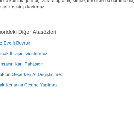
nce kötülük görmüş, zarara uğramış kimse, kendisini bu duruma dü
 artık çekinip korkmaz.
orideki Diğer Atasözleri
z Eve İt Buyruk
acak İt Dişini Göstermez
İnsanın Kanı Pahasıdır
aktan Geçerken At Değiştirilmez
ak Kenarına Çeşme Yapılmaz