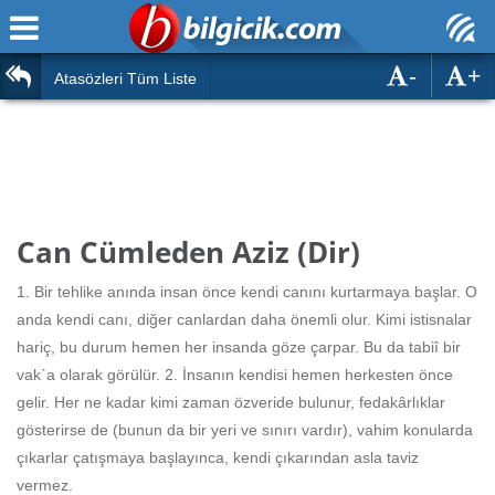
-
+
Ana Sayfa
Atasözleri
Atasözleri Tüm Liste
ÖSYM Sınavları
Bilmeceler
MEB Sınavları
Bulmacalar
Türk Dili
Deyimler
Can Cümleden Aziz (Dir)
Türk Tarihi & Kültürü
Duvar Yazıları
1. Bir tehlike anında insan önce kendi canını kurtarmaya başlar. O
Edebiyat
anda kendi canı, diğer canlardan daha önemli olur. Kimi istisnalar
Hızlı Okuma Testi
hariç, bu durum hemen her insanda göze çarpar. Bu da tabiî bir
Eğitim
vak`a olarak görülür. 2. İnsanın kendisi hemen herkesten önce
Hesaplamalar
Diğer
gelir. Her ne kadar kimi zaman özveride bulunur, fedakârlıklar
gösterirse de (bunun da bir yeri ve sınırı vardır), vahim konularda
Oyun
Hesaplamalar
çıkarlar çatışmaya başlayınca, kendi çıkarından asla taviz
vermez.
Eğitim Haberleri